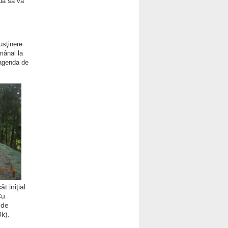
nua să vă
usţinere
mânal la
 agenda de
t iniţial
Cu
 de
k).