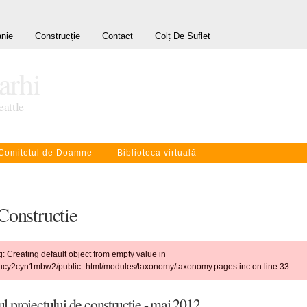
nie
Construcție
Contact
Colț De Suflet
rarhi
eattle
Comitetul de Doamne
Biblioteca virtuală
Constructie
: Creating default object from empty value in
ucy2cyn1mbw2/public_html/modules/taxonomy/taxonomy.pages.inc on line 33.
l proiectului de construcție - mai 2012