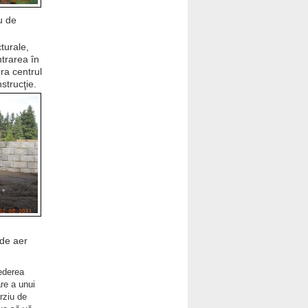
u de
turale,
ntrarea în
ra centrul
nstrucţie.
 de aer
ederea
are a unui
rziu de