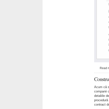
Read 
Construc
Acum că s-a
companii c
detaliile 
procedură 
contract d