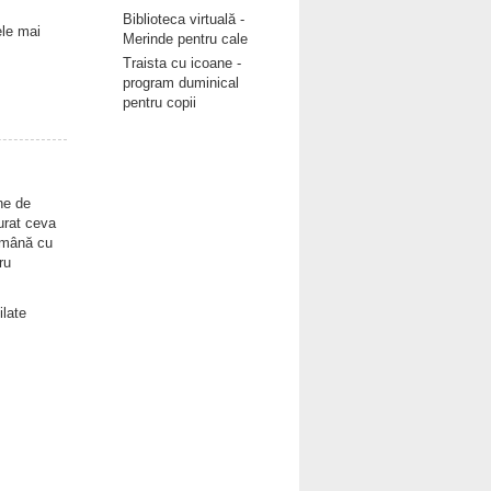
Biblioteca virtuală -
ele mai
Merinde pentru cale
Traista cu icoane -
program duminical
pentru copii
ne de
urat ceva
tămână cu
ru
ilate