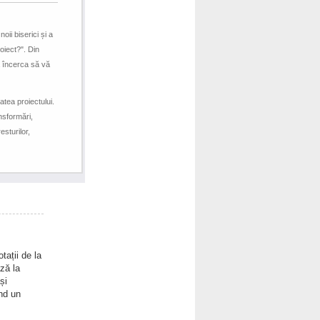
oii biserici și a
roiect?". Din
a încerca să vă
atea proiectului.
nsformări,
esturilor,
tații de la
ză la
și
nd un