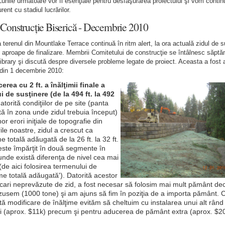
Lunile următoare vor fi esenţiale pentru desfăşurarea proiectului şi vom conti
rent cu stadiul lucrărilor.
 Construcție Biserică - Decembrie 2010
a terenul din Mountlake Terrace continuă în ritm alert, la ora actuală zidul de s
te aproape de finalizare. Membrii Comitetului de construcţie se întâlnesc săptă
ibrary şi discută despre diversele probleme legate de proiect. Aceasta a fost
 din 1 decembrie 2010:
rea cu 2 ft. a înălţimii finale a
i de susţinere (de la 494 ft. la 492
atorită condiţiilor de pe site (panta
ă în zona unde zidul trebuia început)
nor erori iniţiale de topografie din
ile noastre, zidul a crescut ca
me totală adăugată de la 26 ft. la 32 ft.
este împărţit în două segmente în
nde există diferenţa de nivel cea mai
de aici folosirea termenului de
ime totală adăugată'). Datorită acestor
cari neprevăzute de zid, a fost necesar să folosim mai mult pământ decâ
zusem (1000 tone) şi am ajuns să fim în poziţia de a importa pământ. 
ă modificare de înălţime evităm să cheltuim cu instalarea unui alt rând
i (aprox. $11k) precum şi pentru aducerea de pământ extra (aprox. $20