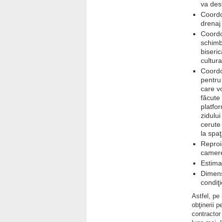
va desf
Coordo
drenaj 
Coordo
schimb
biseri
cultura
Coordo
pentru
care v
făcute 
platfor
zidului
cerute
la spaţ
Reproi
camerel
Estima
Dimensi
condiţi
Astfel, pe
obţinerii 
contractor