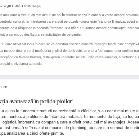
Dragii noștri enoriași,
În anul care a trecut, ați fost alături de noi în diverse ocazii în care s-a vorbit despre proiectul n
centrului cultural, iar întrebarea care a stat pe buzele tuturor este "când va fi finalizat acest p
dorința de a răspunde la această întrebare, s-a născut "Cronica despre construcție", care v
țină la curent cu desfășurarea activităților de pe șantier.
Cei care ați vizitat locul în care se va construi biserica noastră înțelegeți foarte bine complexit
La început doar o zonă împădurită și plină de denivelări, terenul a fost supus unor serii de tra
începând cu tăierea brazilor, distrugerea vegetației neutile, înlăturarea lemnelor, a pietrelor și r
pregătind nivelarea acestuia.
more
ția avansează în pofida ploilor!
 ajuns la turnarea structurii de rezistență a clădirilor, s-au cerut mai multe co
are montează profilurile de întăritură metalică. În momentul de față, se lucrea
de logistică împreună cu compania care a oferit prețul cel mai avantajos. Aceea
a fost urmată și în cazul companiei de plumbing, cu care s-a semnat de curâ
upă analizarea a cinci oferte primite.