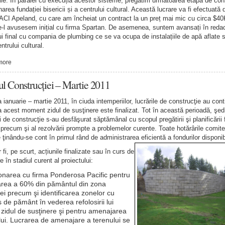
ile. În paralel cu execuția acestor sisteme, pregătim următoarea etapă de cons
rea fundației bisericii și a centrului cultural. Această lucrare va fi efectuată 
CI Apeland, cu care am încheiat un contract la un preț mai mic cu circa $4
e-l avusesem inițial cu firma Spartan. De asemenea, suntem avansați în reda
ui final cu compania de plumbing ce se va ocupa de instalațiile de apă aflate 
ntrului cultural.
more
ul Construcției – Martie 2011
 ianuarie – martie 2011, în ciuda intemperiilor, lucrările de construcţie au cont
la acest moment zidul de susţinere este finalizat. Tot în această perioadă, şed
i de construcţie s-au desfăşurat săptămânal cu scopul pregătirii şi planificării 
precum şi al rezolvării prompte a problemelor curente. Toate hotărârile comite
e ţinându-se cont în primul rând de administrarea eficientă a fondurilor disponib
fi, pe scurt, acțiunile finalizate sau în curs de
 în stadiul curent al proiectului:
narea cu firma Ponderosa Pacific pentru
rea a 60% din pământul din zona
iei precum şi identificarea zonelor cu
 de pământ în vederea refolosirii lui
 zidul de susţinere şi pentru amenajarea
lui. Lucrarea de amenajare a terenului se