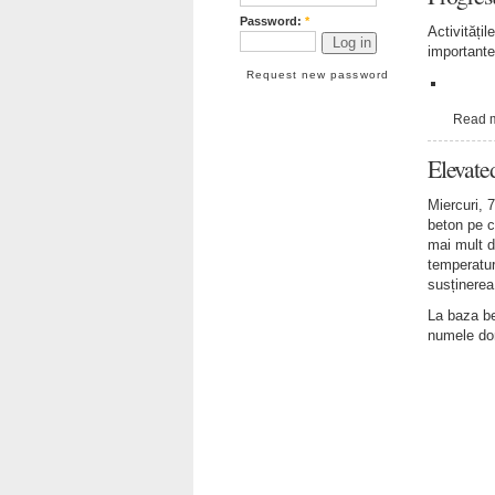
Password:
*
Activitățil
importante
Request new password
Read 
Elevate
Miercuri, 
beton pe c
mai mult d
temperatur
susținerea 
La baza be
numele don