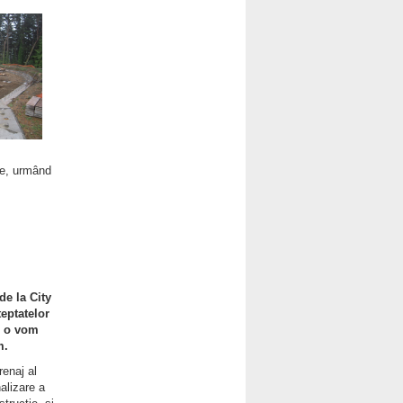
le, urmând
de la City
teptatelor
re o vom
m.
renaj al
alizare a