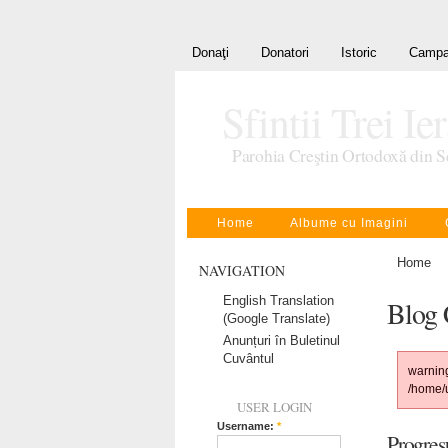
Donaţi
Donatori
Istoric
Campa
Sfintii Trei Ie
Parohia Creştin Ortodoxă din S
Home
Albume cu Imagini
Home
NAVIGATION
English Translation
Blog 
(Google Translate)
Anunțuri în Buletinul
Cuvântul
warning
/home/
USER LOGIN
Username:
*
Progresu