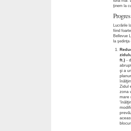
luna mai. 
ţinem la cu
Progres
Lucrările l
fiind foar
Bellevue L
la şedinţa
Reduce
zidulu
ft.)
- d
abrupt
şi a u
planur
înălţi
Zidul 
zona u
mare (
'înălţ
modifi
prevă
aceast
blocur