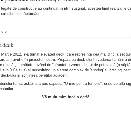
e legate de construcție au continuat ȋn ritm susținut, acestea fiind realizările c
 din ultimele săptămâni:
more
d deck
7 Martie 2012, s-a turnat elevated deck, care reprezintă cea mai dificilă secțiu
are am avut-o în proiectul nostru. Prepararea deck-ului în vederea turnării a d
e o lună și jumătate, având de înfruntat o vreme destul de potrivnică (o săp
i sub 0 Celsius) și necesitând un sistem complex de 'shoring' și 'bracing' pent
deck-ului și sprijinirea pereților adiacenți.
tonului turnat astăzi s-a pus capsula "O mie pentru temelie", unde se află sig
atorilor.
Vă mulțumim încă o dată!