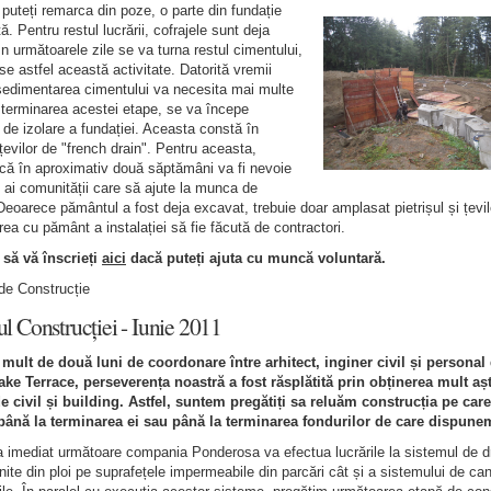
uteți remarca din poze, o parte din fundație
ă. Pentru restul lucrării, cofrajele sunt deja
In următoarele zile se va turna restul cimentului,
se astfel această activitate. Datorită vremii
sedimentarea cimentului va necesita mai multe
 terminarea acestei etape, se va începe
a de izolare a fundației. Aceasta constă în
 țevilor de "french drain". Pentru aceasta,
că în aproximativ două săptămâni va fi nevoie
ai comunității care să ajute la munca de
 Deoarece pământul a fost deja excavat, trebuie doar amplasat pietrișul și țevi
rea cu pământ a instalației să fie făcută de contractori.
să vă înscrieți
aici
dacă puteți ajuta cu muncă voluntară.
de Construcție
l Construcției - Iunie 2011
ult de două luni de coordonare între arhitect, inginer civil și personal 
ke Terrace, perseverența noastră a fost răsplătită prin obținerea mult aș
e civil și building. Astfel, suntem pregătiți sa reluăm construcția pe ca
până la terminarea ei sau până la terminarea fondurilor de care dispune
a imediat următoare compania Ponderosa va efectua lucrările la sistemul de d
nite din ploi pe suprafețele impermeabile din parcări cât și a sistemului de can