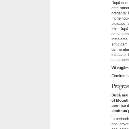
După cum p
este turnat
pregătite. 
încheindu-
ploioase, 
zile. După
activitate
instalarea
anticipăm 
de membri 
instalare.
ca acoperi
Vă rugăm 
Comitetul 
Progresu
După mai m
of Mountla
permise d
continua 
În perioad
apei prove