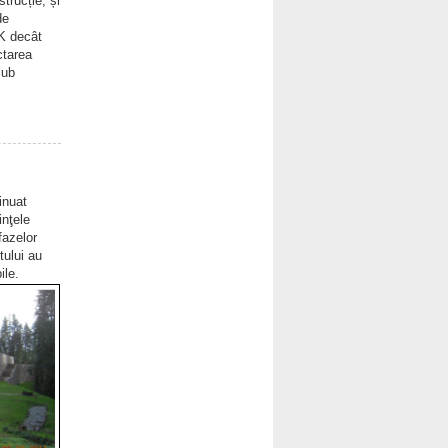
trucție, și
de
0K decât
ctarea
sub
inuat
inţele
fazelor
tului au
ile.