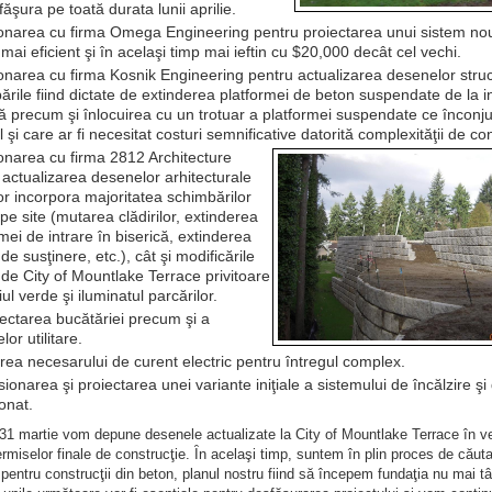
ăşura pe toată durata lunii aprilie.
narea cu firma Omega Engineering pentru proiectarea unui sistem no
mai eficient şi în acelaşi timp mai ieftin cu $20,000 decât cel vechi.
narea cu firma Kosnik Engineering pentru actualizarea desenelor struc
ările fiind dictate de extinderea platformei de beton suspendate de la i
că precum şi înlocuirea cu un trotuar a platformei suspendate ce înconju
l şi care ar fi necesitat costuri semnificative datorită complexităţii de co
narea cu firma 2812 Architecture
 actualizarea desenelor arhitecturale
or incorpora majoritatea schimbărilor
pe site (mutarea clădirilor, extinderea
mei de intrare în biserică, extinderea
 de susţinere, etc.), cât şi modificările
 de City of Mountlake Terrace privitoare
iul verde şi iluminatul parcărilor.
ectarea bucătăriei precum şi a
or utilitare.
rea necesarului de curent electric pentru întregul complex.
onarea şi proiectarea unei variante iniţiale a sistemului de încălzire şi
onat.
 31 martie vom depune desenele actualizate la City of Mountlake Terrace în v
permiselor finale de construcţie. Ȋn acelaşi timp, suntem în plin proces de căut
 pentru construcţii din beton, planul nostru fiind să începem fundaţia nu mai tâ