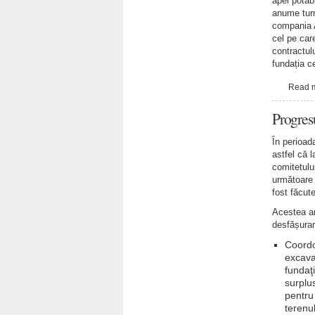
apei potab
anume turna
compania A
cel pe car
contractul
fundația ce
Read 
Progres
Ȋn perioada
astfel că 
comitetulu
următoare 
fost făcut
Acestea ar 
desfășurare
Coordo
excava
fundaţ
surplus
pentru
terenu