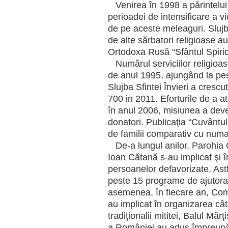
Venirea în 1998 a părintelu
perioadei de intensificare a v
de pe aceste meleaguri. Slujb
de alte sărbatori religioase 
Ortodoxa Rusă “Sfântul Spiri
Numărul serviciilor religioase
de anul 1995, ajungând la pe
Slujba Sfintei Învieri a cresc
700 in 2011. Eforturile de a at
în anul 2006, misiunea a dev
donatori. Publicaţia “Cuvântul
de familii comparativ cu numai
De-a lungul anilor, Parohia 
Ioan Cătană s-au implicat şi în
persoanelor defavorizate. Astf
peste 15 programe de ajutorar
asemenea, în fiecare an, Comi
au implicat în organizarea câ
tradiţionalii mititei, Balul Mă
a României au adus împreună ti