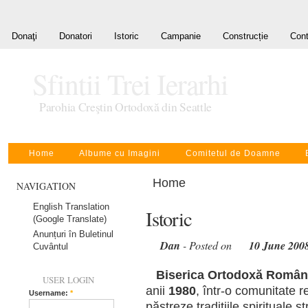
Donaţi
Donatori
Istoric
Campanie
Construcție
Cont
Sfintii Trei Ierarhi
Parohia Creştin Ortodoxă din Seattle
Home
Albume cu Imagini
Comitetul de Doamne
Home
NAVIGATION
English Translation
Istoric
(Google Translate)
Anunțuri în Buletinul
Dan
- Posted on
10 June 200
Cuvântul
Biserica Ortodoxă Română “
USER LOGIN
anii
1980
, într-o comunitate 
Username:
*
păstreze tradiţiile spirituale 