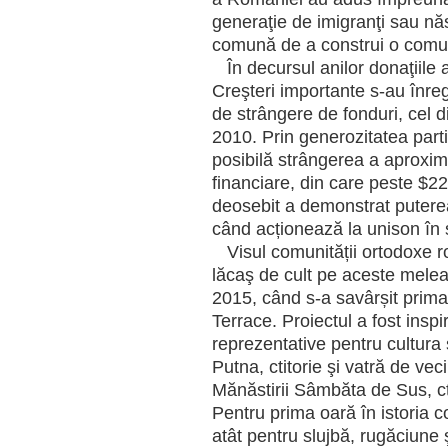
generaţie de imigranţi sau năs
comună de a construi o comun
În decursul anilor donaţiile
Creşteri importante s-au înreg
de strângere de fonduri, cel d
2010. Prin generozitatea parti
posibilă strângerea a aproxi
financiare, din care peste $22
deosebit a demonstrat putere
când acționează la unison în 
Visul comunității ortodoxe r
lăcaş de cult pe aceste melea
2015, când s-a savârșit prima
Terrace. Proiectul a fost inspi
reprezentative pentru cultura 
Putna, ctitorie şi vatră de vec
Mănăstirii Sâmbăta de Sus, ct
Pentru prima oară în istoria 
atât pentru slujbă, rugăciune 