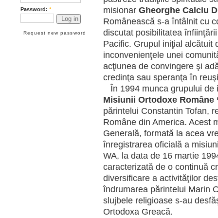
misionar
Gheorghe Calciu D
Password:
*
Românească s-a întâlnit cu c
discutat posibilitatea înfiin
Request new password
Pacific. Grupul iniţial alcătui
inconvenienţele unei comunită
acţiunea de convingere şi adă
credinţa sau speranţa în reuşi
În 1994 munca grupului de ini
Misiunii Ortodoxe Române “S
părintelui Constantin Tofan, 
Române din America. Acest m
Generală, formată la acea vre
înregistrarea oficială a misiun
WA, la data de 16 martie 1994
caracterizată de o continuă cr
diversificare a activităţilor d
îndrumarea părintelui Marin O
slujbele religioase s-au desf
Ortodoxa Greacă.