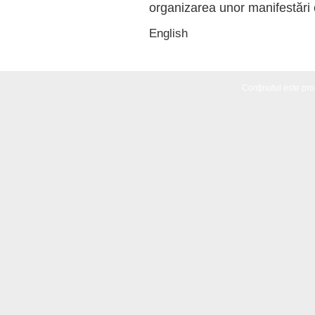
organizarea unor manifestări 
English
Conţinutul este propr