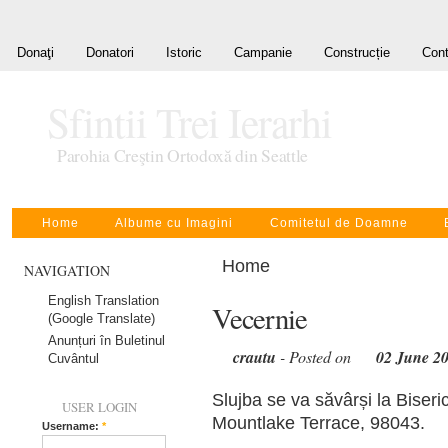
Donaţi
Donatori
Istoric
Campanie
Construcție
Cont
Sfintii Trei Ierarhi
Parohia Creştin Ortodoxă din Seattle
Home
Albume cu Imagini
Comitetul de Doamne
Home
NAVIGATION
English Translation
Vecernie
(Google Translate)
Anunțuri în Buletinul
crautu
- Posted on
02 June 2
Cuvântul
Slujba se va săvârși la Biseric
USER LOGIN
Mountlake Terrace, 98043.
Username:
*