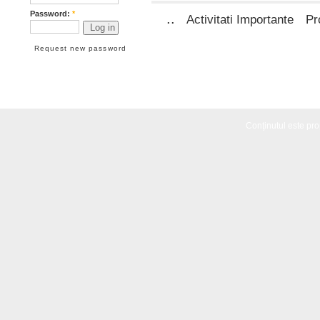
Password:
*
..
Activitati Importante
Pr
Request new password
Conţinutul este propr