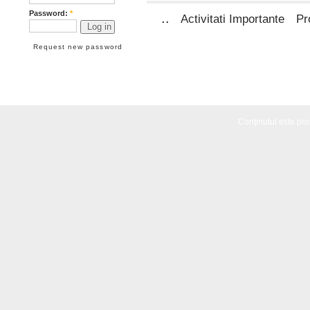
Password:
*
..
Activitati Importante
Pr
Request new password
Conţinutul este propr