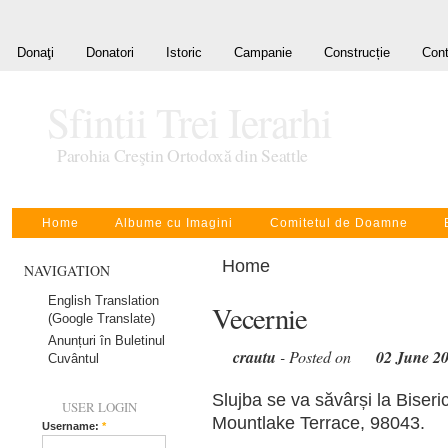
Donaţi
Donatori
Istoric
Campanie
Construcție
Cont
Sfintii Trei Ierarhi
Parohia Creştin Ortodoxă din Seattle
Home
Albume cu Imagini
Comitetul de Doamne
Home
NAVIGATION
English Translation
Vecernie
(Google Translate)
Anunțuri în Buletinul
crautu
- Posted on
02 June 2
Cuvântul
Slujba se va săvârși la Biseric
USER LOGIN
Mountlake Terrace, 98043.
Username:
*