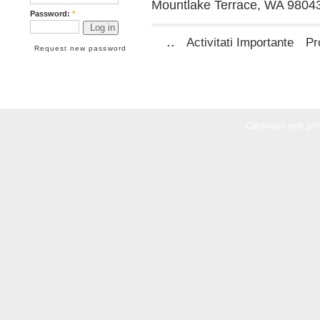
Mountlake Terrace, WA 98043
Password:
*
..
Activitati Importante
Pr
Request new password
Conţinutul este propr