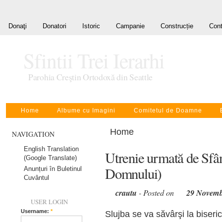
Donaţi
Donatori
Istoric
Campanie
Construcție
Cont
Sfintii Trei Ierarhi
Parohia Creştin Ortodoxă din Seattle
Home
Albume cu Imagini
Comitetul de Doamne
Home
NAVIGATION
English Translation
Utrenie urmată de Sfân
(Google Translate)
Domnului)
Anunțuri în Buletinul
Cuvântul
crautu
- Posted on
29 Novemb
USER LOGIN
Username:
*
Slujba se va săvârşi la biseric