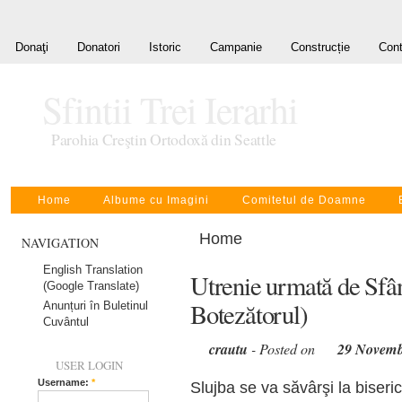
Donaţi
Donatori
Istoric
Campanie
Construcție
Cont
Sfintii Trei Ierarhi
Parohia Creştin Ortodoxă din Seattle
Home
Albume cu Imagini
Comitetul de Doamne
Home
NAVIGATION
English Translation
Utrenie urmată de Sfân
(Google Translate)
Botezătorul)
Anunțuri în Buletinul
Cuvântul
crautu
- Posted on
29 Novemb
USER LOGIN
Username:
*
Slujba se va săvârşi la biseric