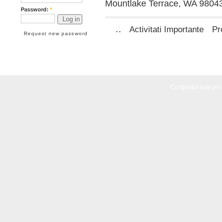
Mountlake Terrace, WA 98043
Password:
*
..
Activitati Importante
Pr
Request new password
Conţinutul este propr