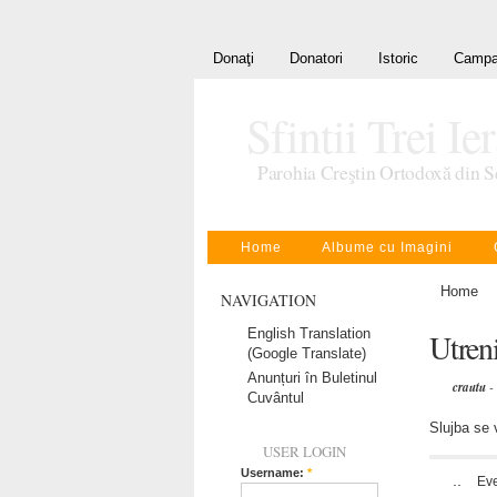
Donaţi
Donatori
Istoric
Campa
Sfintii Trei Ie
Parohia Creştin Ortodoxă din S
Home
Albume cu Imagini
Home
NAVIGATION
English Translation
Utren
(Google Translate)
Anunțuri în Buletinul
crautu
-
Cuvântul
Slujba se 
USER LOGIN
Username:
*
..
Ev