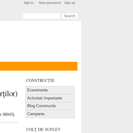
Sign in..
New password
Sign up
CONSTRUCȚIE
ților)
Evenimente
Activitati Importante
Blog Constructie
Campanie
ce 98043).
COLȚ DE SUFLET