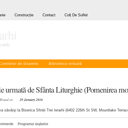
nie
Construcție
Contact
Colț De Suflet
rarhi
eattle
Comitetul de Doamne
Biblioteca virtuală
ie urmată de Sfânta Liturghie (Pomenirea mor
 Posted on
29 January 2016
va săvârşi la Biserica Sfinții Trei Ierarhi (6402 226th St SW, Mountlake Terra
enimente
Programul slujbelor