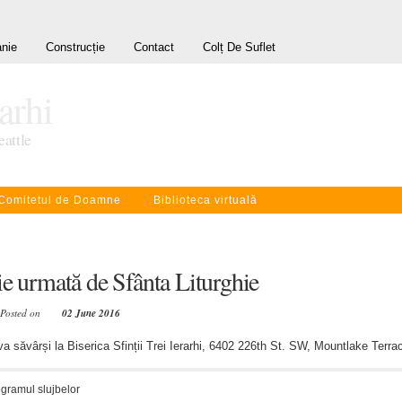
nie
Construcție
Contact
Colț De Suflet
rarhi
eattle
Comitetul de Doamne
Biblioteca virtuală
ie urmată de Sfânta Liturghie
 Posted on
02 June 2016
va săvârși la Biserica Sfinții Trei Ierarhi, 6402 226th St. SW, Mountlake Terra
gramul slujbelor