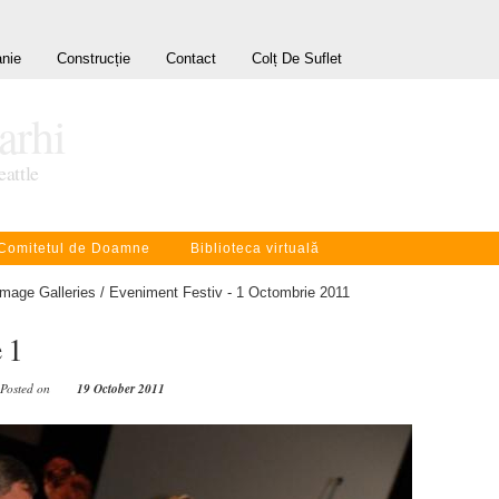
nie
Construcție
Contact
Colț De Suflet
rarhi
eattle
Comitetul de Doamne
Biblioteca virtuală
Image Galleries
/
Eveniment Festiv - 1 Octombrie 2011
 1
 Posted on
19 October 2011