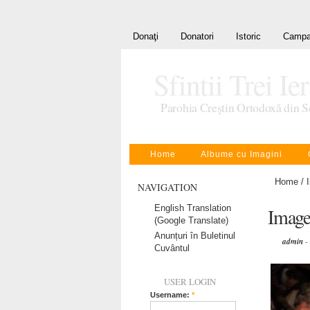
Donaţi
Donatori
Istoric
Campa
Sfintii Trei Ie
Parohia Creştin Ortodoxă din S
Home
Albume cu Imagini
Home
/
NAVIGATION
English Translation
Image
(Google Translate)
Anunțuri în Buletinul
admin
-
Cuvântul
USER LOGIN
Username:
*