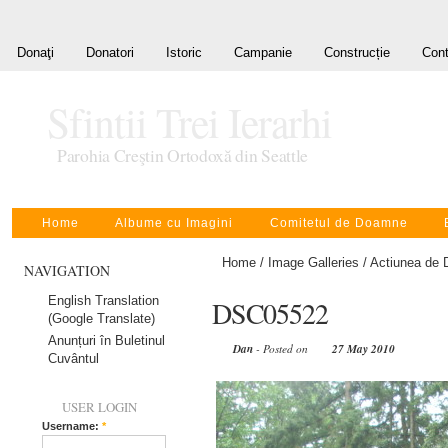
Donaţi
Donatori
Istoric
Campanie
Construcție
Cont
Sfintii Trei Ierarhi
Parohia Creştin Ortodoxă din Seattle
Home
Albume cu Imagini
Comitetul de Doamne
Home
/
Image Galleries
/
Actiunea de 
NAVIGATION
English Translation
DSC05522
(Google Translate)
Anunțuri în Buletinul
Dan
- Posted on
27 May 2010
Cuvântul
USER LOGIN
Username:
*