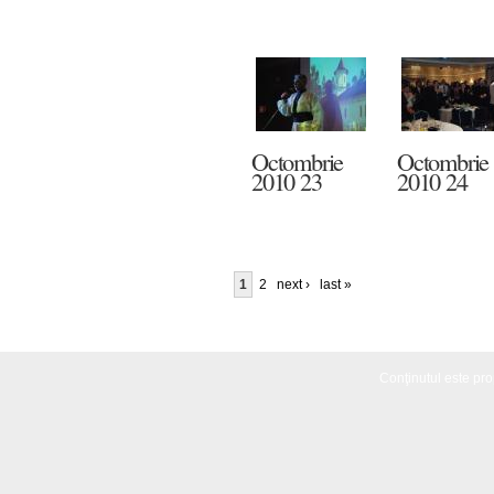
Octombrie
Octombrie
2010 23
2010 24
1
2
next ›
last »
Conţinutul este propr