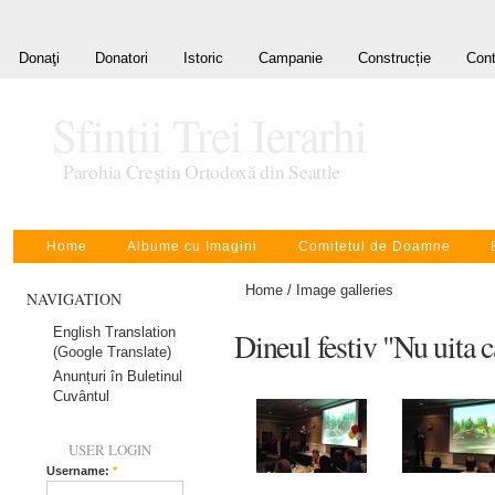
Donaţi
Donatori
Istoric
Campanie
Construcție
Cont
Sfintii Trei Ierarhi
Parohia Creştin Ortodoxă din Seattle
Home
Albume cu Imagini
Comitetul de Doamne
Home
/
Image galleries
NAVIGATION
English Translation
Dineul festiv "Nu uita 
(Google Translate)
Anunțuri în Buletinul
Cuvântul
USER LOGIN
Username:
*